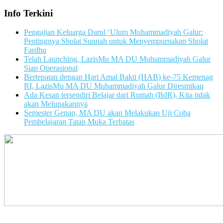
Info Terkini
Pengajian Keluarga Darul ‘Ulum Muhammadiyah Galur:
Pentingnya Sholat Sunnah untuk Menyempurnakan Sholat
Fardhu
Telah Launching, LazisMu MA DU Muhammadiyah Galur
Siap Operasional
Bertepatan dengan Hari Amal Bakti (HAB) ke-75 Kemenag
RI, LazisMu MA DU Muhammadiyah Galur Diresmikan
Ada Kesan tersendiri Belajar dari Rumah (BdR), Kita tidak
akan Melupakannya
Semester Genap, MA DU akan Melakukan Uji Coba
Pembelajaran Tatap Muka Terbatas