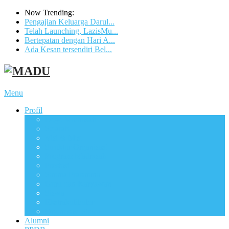
Now Trending:
Pengajian Keluarga Darul...
Telah Launching, LazisMu...
Bertepatan dengan Hari A...
Ada Kesan tersendiri Bel...
Menu
Profil
Logo Madrasah
Sejarah
Visi & Misi
Struktur Organisasi
Program Madrasah
Prestasi
Sarana Prasarana
Guru dan Karyawan
Siswa
Ekstrakulikuler
Organisasi Siswa
Alumni