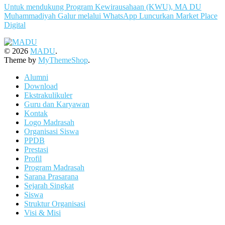
Untuk mendukung Program Kewirausahaan (KWU), MA DU
Muhammadiyah Galur melalui WhatsApp Luncurkan Market Place
Digital
© 2026
MADU
.
Theme by
MyThemeShop
.
Alumni
Download
Ekstrakulikuler
Guru dan Karyawan
Kontak
Logo Madrasah
Organisasi Siswa
PPDB
Prestasi
Profil
Program Madrasah
Sarana Prasarana
Sejarah Singkat
Siswa
Struktur Organisasi
Visi & Misi