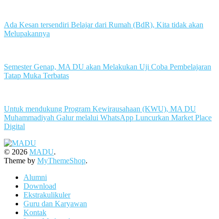
Ada Kesan tersendiri Belajar dari Rumah (BdR), Kita tidak akan
Melupakannya
Semester Genap, MA DU akan Melakukan Uji Coba Pembelajaran
Tatap Muka Terbatas
Untuk mendukung Program Kewirausahaan (KWU), MA DU
Muhammadiyah Galur melalui WhatsApp Luncurkan Market Place
Digital
© 2026
MADU
.
Theme by
MyThemeShop
.
Alumni
Download
Ekstrakulikuler
Guru dan Karyawan
Kontak