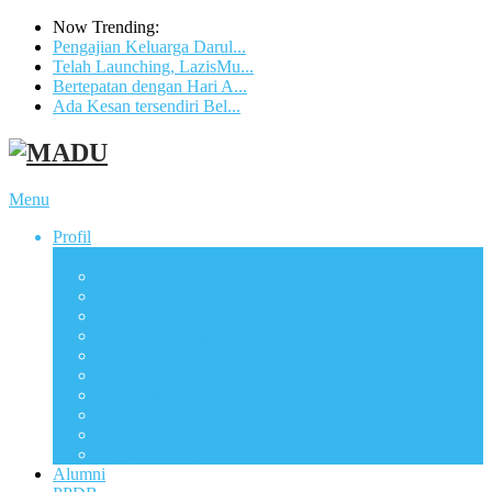
Now Trending:
Pengajian Keluarga Darul...
Telah Launching, LazisMu...
Bertepatan dengan Hari A...
Ada Kesan tersendiri Bel...
Menu
Profil
Logo Madrasah
Sejarah
Visi & Misi
Struktur Organisasi
Program Madrasah
Prestasi
Sarana Prasarana
Guru dan Karyawan
Siswa
Ekstrakulikuler
Organisasi Siswa
Alumni