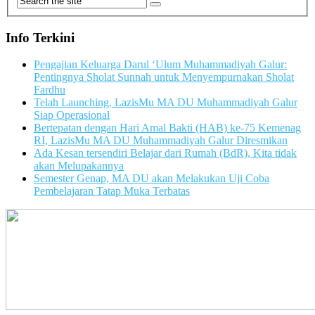
Info Terkini
Pengajian Keluarga Darul ‘Ulum Muhammadiyah Galur:
Pentingnya Sholat Sunnah untuk Menyempurnakan Sholat
Fardhu
Telah Launching, LazisMu MA DU Muhammadiyah Galur
Siap Operasional
Bertepatan dengan Hari Amal Bakti (HAB) ke-75 Kemenag
RI, LazisMu MA DU Muhammadiyah Galur Diresmikan
Ada Kesan tersendiri Belajar dari Rumah (BdR), Kita tidak
akan Melupakannya
Semester Genap, MA DU akan Melakukan Uji Coba
Pembelajaran Tatap Muka Terbatas