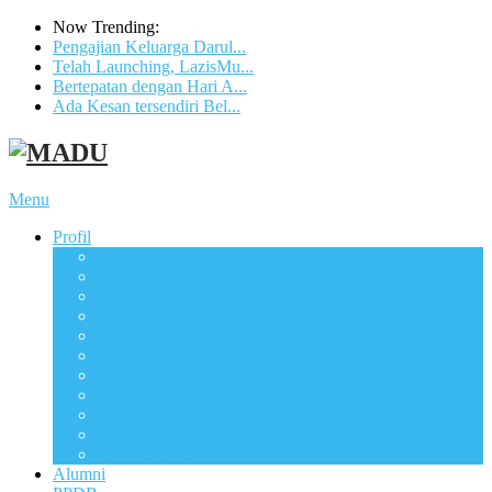
Now Trending:
Pengajian Keluarga Darul...
Telah Launching, LazisMu...
Bertepatan dengan Hari A...
Ada Kesan tersendiri Bel...
Menu
Profil
Logo Madrasah
Sejarah
Visi & Misi
Struktur Organisasi
Program Madrasah
Prestasi
Sarana Prasarana
Guru dan Karyawan
Siswa
Ekstrakulikuler
Organisasi Siswa
Alumni