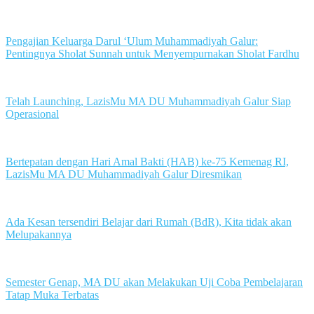
Pengajian Keluarga Darul ‘Ulum Muhammadiyah Galur:
Pentingnya Sholat Sunnah untuk Menyempurnakan Sholat Fardhu
Telah Launching, LazisMu MA DU Muhammadiyah Galur Siap
Operasional
Bertepatan dengan Hari Amal Bakti (HAB) ke-75 Kemenag RI,
LazisMu MA DU Muhammadiyah Galur Diresmikan
Ada Kesan tersendiri Belajar dari Rumah (BdR), Kita tidak akan
Melupakannya
Semester Genap, MA DU akan Melakukan Uji Coba Pembelajaran
Tatap Muka Terbatas