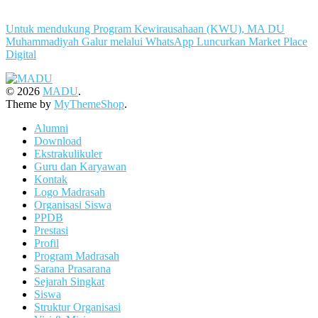
Untuk mendukung Program Kewirausahaan (KWU), MA DU
Muhammadiyah Galur melalui WhatsApp Luncurkan Market Place
Digital
© 2026
MADU
.
Theme by
MyThemeShop
.
Alumni
Download
Ekstrakulikuler
Guru dan Karyawan
Kontak
Logo Madrasah
Organisasi Siswa
PPDB
Prestasi
Profil
Program Madrasah
Sarana Prasarana
Sejarah Singkat
Siswa
Struktur Organisasi