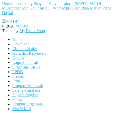
Untuk mendukung Program Kewirausahaan (KWU), MA DU
Muhammadiyah Galur melalui WhatsApp Luncurkan Market Place
Digital
© 2026
MADU
.
Theme by
MyThemeShop
.
Alumni
Download
Ekstrakulikuler
Guru dan Karyawan
Kontak
Logo Madrasah
Organisasi Siswa
PPDB
Prestasi
Profil
Program Madrasah
Sarana Prasarana
Sejarah Singkat
Siswa
Struktur Organisasi
Visi & Misi