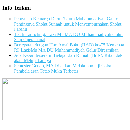
Info Terkini
Pengajian Keluarga Darul ‘Ulum Muhammadiyah Galur:
Pentingnya Sholat Sunnah untuk Menyempurnakan Sholat
Fardhu
Telah Launching, LazisMu MA DU Muhammadiyah Galur
Siap Operasional
Bertepatan dengan Hari Amal Bakti (HAB) ke-75 Kemenag
RI, LazisMu MA DU Muhammadiyah Galur Diresmikan
Ada Kesan tersendiri Belajar dari Rumah (BdR), Kita tidak
akan Melupakannya
Semester Genap, MA DU akan Melakukan Uji Coba
Pembelajaran Tatap Muka Terbatas