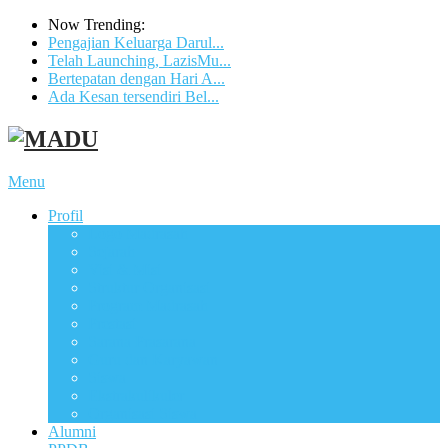
Now Trending:
Pengajian Keluarga Darul...
Telah Launching, LazisMu...
Bertepatan dengan Hari A...
Ada Kesan tersendiri Bel...
Menu
Profil
Logo Madrasah
Sejarah
Visi & Misi
Struktur Organisasi
Program Madrasah
Prestasi
Sarana Prasarana
Guru dan Karyawan
Siswa
Ekstrakulikuler
Organisasi Siswa
Alumni